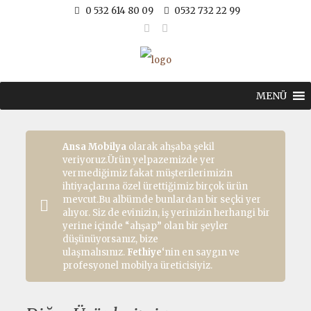
0 532 614 80 09
0532 732 22 99
MENÜ
Ansa Mobilya
olarak ahşaba şekil
veriyoruz.Ürün yelpazemizde yer
vermediğimiz fakat müşterilerimizin
ihtiyaçlarına özel ürettiğimiz birçok ürün
mevcut.Bu albümde bunlardan bir seçki yer
alıyor. Siz de evinizin, iş yerinizin herhangi bir
yerine içinde “ahşap” olan bir şeyler
düşünüyorsanız, bize
ulaşmalısınız.
Fethiye
‘nin en saygın ve
profesyonel mobilya üreticisiyiz.